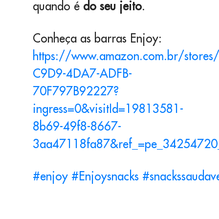
quando é
do seu jeito
.
Conheça as barras Enjoy:
https://www.amazon.com.br/store
C9D9-4DA7-ADFB-
70F797B92227?
ingress=0&visitId=19813581-
8b69-49f8-8667-
3aa47118fa87&ref_=pe_3425472
#enjoy
#Enjoysnacks
#snackssaudave